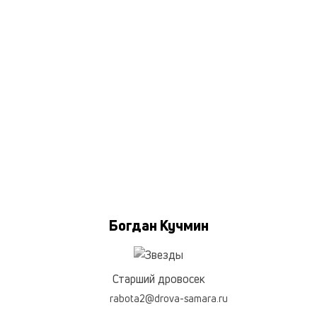
Богдан Кучмин
Старший дровосек
rabota2@drova-samara.ru