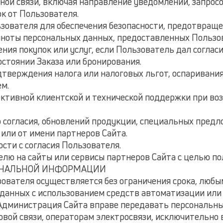
тной связи, включая направление уведомлений, запрос
ок от Пользователя.
ьзователя для обеспечения безопасности, предотвращ
олноты персональных данных, предоставленных Пользо
ения покупок или услуг, если Пользователь дал согласи
состоянии Заказа или бронирования.
одтверждения налога или налоговых льгот, оспаривани
м.
ективной клиентской и технической поддержки при воз
го согласия, обновлений продукции, специальных пред
 или от имени партнеров Сайта.
ости с согласия Пользователя.
елю на сайты или сервисы партнеров Сайта с целью по
СОНАЛЬНОЙ ИНФОРМАЦИИ
зователя осуществляется без ограничения срока, любым
анных с использованием средств автоматизации или б
о Администрация Сайта вправе передавать персональны
вой связи, операторам электросвязи, исключительно 