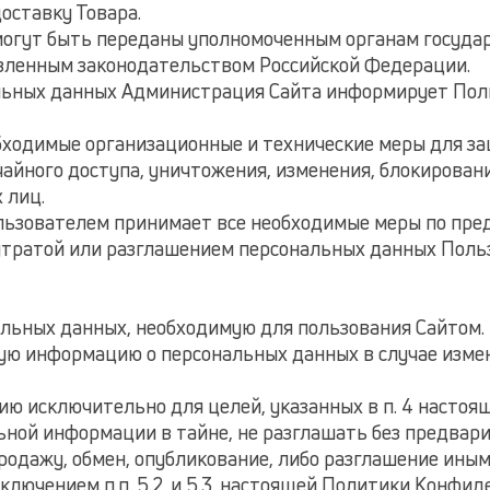
оставку Товара.
могут быть переданы уполномоченным органам госуда
новленным законодательством Российской Федерации.
альных данных Администрация Сайта информирует Пол
обходимые организационные и технические меры для 
айного доступа, уничтожения, изменения, блокировани
 лиц.
ользователем принимает все необходимые меры по пр
тратой или разглашением персональных данных Поль
альных данных, необходимую для пользования Сайтом.
нную информацию о персональных данных в случае изм
цию исключительно для целей, указанных в п. 4 насто
льной информации в тайне, не разглашать без предва
продажу, обмен, опубликование, либо разглашение ин
ключением п.п. 5.2. и 5.3. настоящей Политики Конфи