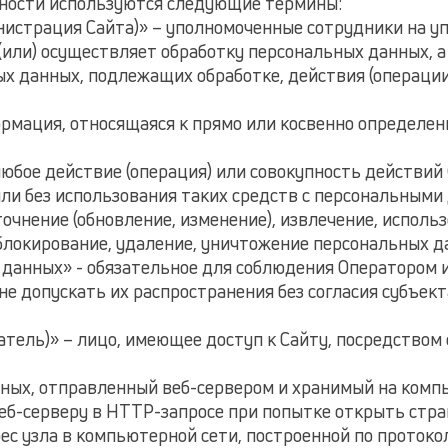
ьности используются следующие термины:
министрация Сайта)» – уполномоченные сотрудники на 
(или) осуществляет обработку персональных данных, 
ых данных, подлежащих обработке, действия (операци
формация, относящаяся к прямо или косвенно определе
 любое действие (операция) или совокупность действий
и без использования таких средств с персональными 
очнение (обновление, изменение), извлечение, использ
 блокирование, удаление, уничтожение персональных д
х данных» - обязательное для соблюдения Оператором
е допускать их распространения без согласия субъект
ователь)» – лицо, имеющее доступ к Сайту, посредство
анных, отправленный веб-сервером и хранимый на ком
веб-серверу в HTTP-запросе при попытке открыть стр
рес узла в компьютерной сети, построенной по протокол