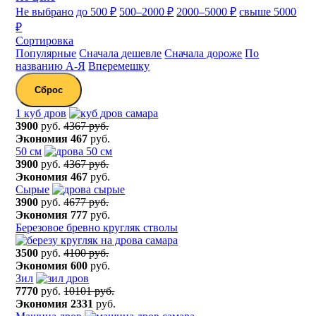
Не выбрано
до 500 ₽
500–2000 ₽
2000–5000 ₽
свыше 5000
₽
Сортировка
Популярные
Сначала дешевле
Сначала дороже
По
названию А-Я
Вперемешку
Сброс
1 куб дров
3900
руб.
4367 руб.
Экономия
467
руб.
50 см
3900
руб.
4367 руб.
Экономия
467
руб.
Сырые
3900
руб.
4677 руб.
Экономия
777
руб.
Березовое бревно кругляк стволы
3500
руб.
4100 руб.
Экономия
600
руб.
Зил
7770
руб.
10101 руб.
Экономия
2331
руб.