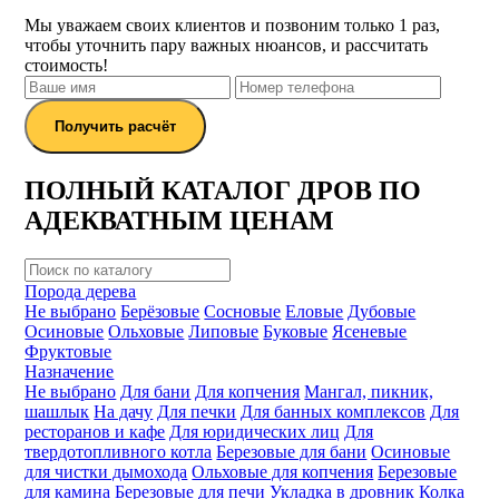
Мы уважаем своих клиентов и позвоним только 1 раз,
чтобы уточнить пару важных нюансов, и рассчитать
стоимость!
Получить расчёт
ПОЛНЫЙ КАТАЛОГ ДРОВ ПО
АДЕКВАТНЫМ ЦЕНАМ
Порода дерева
Не выбрано
Берёзовые
Сосновые
Еловые
Дубовые
Осиновые
Ольховые
Липовые
Буковые
Ясеневые
Фруктовые
Назначение
Не выбрано
Для бани
Для копчения
Мангал, пикник,
шашлык
На дачу
Для печки
Для банных комплексов
Для
ресторанов и кафе
Для юридических лиц
Для
твердотопливного котла
Березовые для бани
Осиновые
для чистки дымохода
Ольховые для копчения
Березовые
для камина
Березовые для печи
Укладка в дровник
Колка