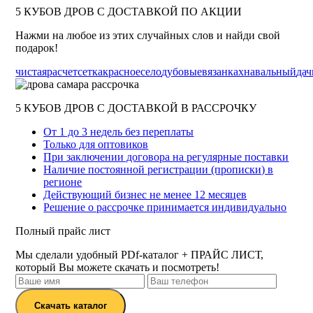
5 КУБОВ ДРОВ С ДОСТАВКОЙ ПО АКЦИИ
Нажми на любое из этих случайных слов и найди свой
подарок!
чистая
расчет
сетка
красное
село
дубовые
вязанках
навальный
дач
5 КУБОВ ДРОВ С ДОСТАВКОЙ В РАССРОЧКУ
От 1 до 3 недель без переплаты
Только для оптовиков
При заключении договора на регулярные поставки
Наличие постоянной регистрации (прописки) в
регионе
Действующий бизнес не менее 12 месяцев
Решение о рассрочке принимается индивидуально
Полный прайс лист
Мы сделали удобный PDf-каталог + ПРАЙС ЛИСТ,
который Вы можете скачать и посмотреть!
Скачать каталог