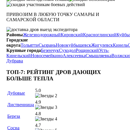
ПРИВОЗИМ В ЛЮБУЮ ТОЧКУ САМАРЫ И
САМАРСКОЙ ОБЛАСТИ
Районы
Железнодорожный
Кировский
Красноглинский
Куйбы
Городские
округа
Тольятти
Сызрань
Новокуйбышевск
Жигулевск
Кинель
Крупные города
Безенчук
Суходол
Рощинский
Усть-
Кинельский
Новосемейкино
Алексеевка
Смышляевка
Волжски
Дубрава
ТОП-7: РЕЙТИНГ ДРОВ ДАЮЩИХ
БОЛЬШЕ ТЕПЛА
5.0
Дубовые
4.9
Лиственница
4.8
Береза
4.7
Сосна