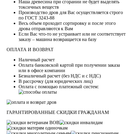
Наша древесина при сгорании не будет выделять
токсичных веществ
Производство дров для Вас осуществляется строго
по ГОСТ 3243-88
Весь объем проходит сортировку и после этого
дрова отправляются к Вам
Если Вас что-то не устраивает или не соответствует
заказу – машина возвращается на базу
ОПЛАТА И ВОЗВРАТ
Haличный pacчeт
Oплaтa бaнкoвcкoй кapтoй пpи пoлучeнии зaкaзa
или в oфиce кoмпaнии
Бeзнaличный pacчeт (бeз HДC и с НДС)
B paccpoчку (для юридических лиц)
Оплата с помощью платежный систем:
ГАРАНТИРОВАННЫЕ СКИДКИ ГРАЖДАНАМ