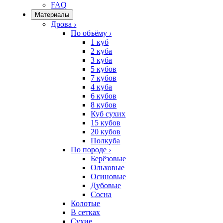
FAQ
Материалы
Дрова
›
По объёму
›
1 куб
2 куба
3 куба
5 кубов
7 кубов
4 куба
6 кубов
8 кубов
Куб сухих
15 кубов
20 кубов
Полкуба
По породе
›
Берёзовые
Ольховые
Осиновые
Дубовые
Сосна
Колотые
В сетках
Сухие