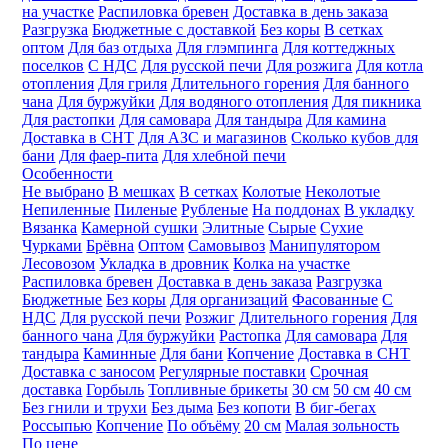
на участке
Распиловка бревен
Доставка в день заказа
Разгрузка
Бюджетные с доставкой
Без коры
В сетках
оптом
Для баз отдыха
Для глэмпинга
Для коттеджных
поселков
С НДС
Для русской печи
Для розжига
Для котла
отопления
Для гриля
Длительного горения
Для банного
чана
Для буржуйки
Для водяного отопления
Для пикника
Для растопки
Для самовара
Для тандыра
Для камина
Доставка в СНТ
Для АЗС и магазинов
Сколько кубов для
бани
Для фаер-пита
Для хлебной печи
Особенности
Не выбрано
В мешках
В сетках
Колотые
Неколотые
Непиленные
Пиленые
Рубленые
На поддонах
В укладку
Вязанка
Камерной сушки
Элитные
Сырые
Сухие
Чурками
Брёвна
Оптом
Самовывоз
Манипулятором
Лесовозом
Укладка в дровник
Колка на участке
Распиловка бревен
Доставка в день заказа
Разгрузка
Бюджетные
Без коры
Для организаций
Фасованные
С
НДС
Для русской печи
Розжиг
Длительного горения
Для
банного чана
Для буржуйки
Растопка
Для самовара
Для
тандыра
Каминные
Для бани
Копчение
Доставка в СНТ
Доставка с заносом
Регулярные поставки
Срочная
доставка
Горбыль
Топливные брикеты
30 см
50 см
40 см
Без гнили и трухи
Без дыма
Без копоти
В биг-бегах
Россыпью
Копчение
По объёму
20 см
Малая зольность
По цене