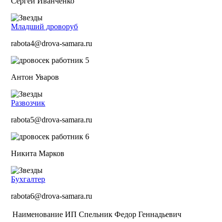
Сергей Иванченко
Младший дроворуб
rabota4@drova-samara.ru
Антон Уваров
Развозчик
rabota5@drova-samara.ru
Никита Марков
Бухгалтер
rabota6@drova-samara.ru
Наименование
ИП Спельник Федор Геннадьевич