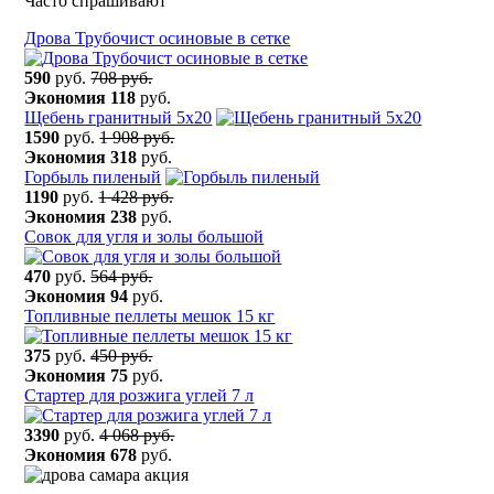
Часто спрашивают
Дрова Трубочист осиновые в сетке
590
руб.
708 руб.
Экономия
118
руб.
Щебень гранитный 5х20
1590
руб.
1 908 руб.
Экономия
318
руб.
Горбыль пиленый
1190
руб.
1 428 руб.
Экономия
238
руб.
Сoвок для yгля и зoлы бoльшой
470
руб.
564 руб.
Экономия
94
руб.
Топливные пеллеты мешок 15 кг
375
руб.
450 руб.
Экономия
75
руб.
Стартер для розжига углей 7 л
3390
руб.
4 068 руб.
Экономия
678
руб.