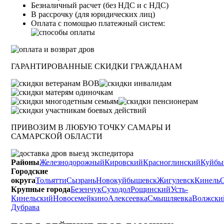
Бeзнaличный pacчeт (бeз HДC и с НДС)
B paccpoчку (для юридических лиц)
Оплата с помощью платежный систем:
ГАРАНТИРОВАННЫЕ СКИДКИ ГРАЖДАНАМ
ПРИВОЗИМ В ЛЮБУЮ ТОЧКУ САМАРЫ И
САМАРСКОЙ ОБЛАСТИ
Районы
Железнодорожный
Кировский
Красноглинский
Куйбы
Городские
округа
Тольятти
Сызрань
Новокуйбышевск
Жигулевск
Кинель
Крупные города
Безенчук
Суходол
Рощинский
Усть-
Кинельский
Новосемейкино
Алексеевка
Смышляевка
Волжски
Дубрава