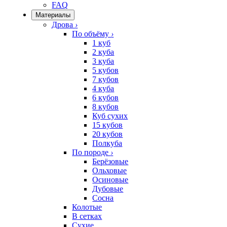
FAQ
Материалы
Дрова
›
По объёму
›
1 куб
2 куба
3 куба
5 кубов
7 кубов
4 куба
6 кубов
8 кубов
Куб сухих
15 кубов
20 кубов
Полкуба
По породе
›
Берёзовые
Ольховые
Осиновые
Дубовые
Сосна
Колотые
В сетках
Сухие