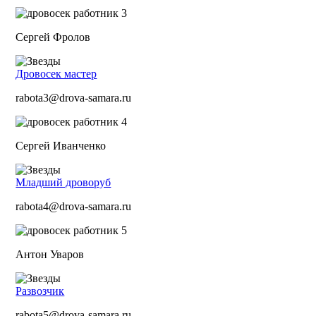
Сергей Фролов
Дровосек мастер
rabota3@drova-samara.ru
Сергей Иванченко
Младший дроворуб
rabota4@drova-samara.ru
Антон Уваров
Развозчик
rabota5@drova-samara.ru