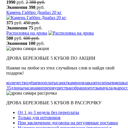
1990
руб.
2 388 руб.
Экономия
398
руб.
Камень Габбро Диабаз 20 кг
375
руб.
450 руб.
Экономия
75
руб.
Распиловка на дрова
500
руб.
600 руб.
Экономия
100
руб.
ДРОВА БЕРЕЗОВЫЕ 5 КУБОВ ПО АКЦИИ
Нажми на любое из этих случайных слов и найди свой
подарок!
количество
дёшево
оплаты
санкт
каминов
заказе
поленьев
мешка
35
длины
часа
нами
преимущества
избранное
отзыва
укладка
рос
г
ДРОВА БЕРЕЗОВЫЕ 5 КУБОВ В РАССРОЧКУ
От 1 до 3 недель без переплаты
Только для оптовиков
При заключении договора на регулярные поставки
Наличие постоянной регистрации (прописки) в