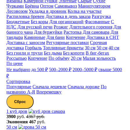
Вязанка
Камерной сушки
Элитные
Сырые
Сухие
Чурками
Брёвна
Оптом
Самовывоз
Манипулятором
Лесовозом
Укладка в дровник
Колка на участке
Распиловка бревен
Доставка в день заказа
Разгрузка
Бюджетные
Без коры
Для организаций
Фасованные
С
НДС
Для русской печи
Розжиг
Длительного горения
Для
банного чана
Для буржуйки
Растопка
Для самовара
Для
тандыра
Каминные
Для бани
Копчение
Доставка в СНТ
Доставка с заносом
Регулярные поставки
Срочная
доставка
Горбыль
Топливные брикеты
30 см
50 см
40 см
Без гнили и трухи
Без дыма
Без копоти
В биг-бегах
Россыпью
Копчение
По объёму
20 см
Малая зольность
По цене
Не выбрано
до 500 ₽
500–2000 ₽
2000–5000 ₽
свыше 5000
₽
Сортировка
Популярные
Сначала дешевле
Сначала дороже
По
названию А-Я
Вперемешку
Сброс
1 куб дров
3900
руб.
4367 руб.
Экономия
467
руб.
50 см