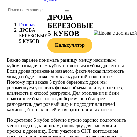
ДРОВА
БЕРЕЗОВЫЕ
Главная
ДРОВА
5 КУБОВ
БЕРЕЗОВЫЕ
5 КУБОВ
Калькулятор
Важно заранее понимать разницу между насыпным
кубом, складочным кубом и плотным кубом древесины.
Если дрова привезены навалом, фактическая плотность
укладки будет ниже, чем в аккуратной поленнице.
Поэтому при заказе 5 кубов березовых дров мы
рекомендуем уточнять формат объема, длину поленьев,
влажность и способ разгрузки. Для отопления и бани
практичнее брать колотую березу: она быстрее
разгорается, дает ровный жар и подходит для печей,
каминов, банных печей и твердотопливных котлов.
По доставке 5 кубов обычно нужно заранее подготовить
место: подъезд к воротам, площадку для выгрузки и
проход к дровнику. Если участок в СНТ, коттеджном
поселке или на узкой улице, лучше заранее сообщить о