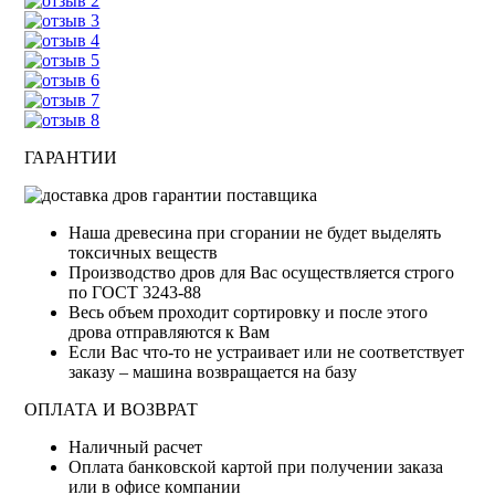
ГАРАНТИИ
Наша древесина при сгорании не будет выделять
токсичных веществ
Производство дров для Вас осуществляется строго
по ГОСТ 3243-88
Весь объем проходит сортировку и после этого
дрова отправляются к Вам
Если Вас что-то не устраивает или не соответствует
заказу – машина возвращается на базу
ОПЛАТА И ВОЗВРАТ
Haличный pacчeт
Oплaтa бaнкoвcкoй кapтoй пpи пoлучeнии зaкaзa
или в oфиce кoмпaнии