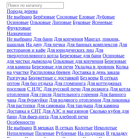
Порода дерева
Не выбрано
Берёзовые
Сосновые
Еловые
Дубовые
Осиновые
Ольховые
Липовые
Буковые
Ясеневые
Фруктовые
Назначение
Не выбрано
Для бани
Для копчения
Мангал, пикник,
шашлык
На дачу
Для печки
Для банных комплексов
Для
ресторанов и кафе
Для юридических лиц
Для
твердотопливного котла
Березовые для бани
Осиновые
для чистки дымохода
Ольховые для копчения
Березовые
для камина
Березовые для печи
Укладка в дровник
Колка
на участке
Распиловка бревен
Доставка в день заказа
Разгрузка
Бюджетные с доставкой
Без коры
В сетках
оптом
Для баз отдыха
Для глэмпинга
Для коттеджных
поселков
С НДС
Для русской печи
Для розжига
Для котла
отопления
Для гриля
Длительного горения
Для банного
чана
Для буржуйки
Для водяного отопления
Для пикника
Для растопки
Для самовара
Для тандыра
Для камина
Доставка в СНТ
Для АЗС и магазинов
Сколько кубов для
бани
Для фаер-пита
Для хлебной печи
Особенности
Не выбрано
В мешках
В сетках
Колотые
Неколотые
Непиленные
Пиленые
Рубленые
На поддонах
В укладку