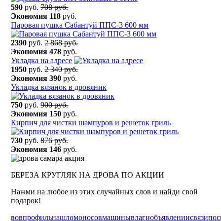
590
руб.
708 руб.
Экономия
118
руб.
Паровая пушка Сабантуй ППС-3 600 мм
2390
руб.
2 868 руб.
Экономия
478
руб.
Укладка на адресе
1950
руб.
2 340 руб.
Экономия
390
руб.
Укладка вязанок в дровяник
750
руб.
900 руб.
Экономия
150
руб.
Кирпич для чистки шампуров и решеток гриль
730
руб.
876 руб.
Экономия
146
руб.
БЕРЕЗА КРУГЛЯК НА ДРОВА ПО АКЦИИ
Нажми на любое из этих случайных слов и найди свой
подарок!
вов
профиль
наш
ломоносов
машины
влаги
объявлении
связи
пос