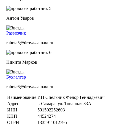
Антон Уваров
Развозчик
rabota5@drova-samara.ru
Никита Марков
Бухгалтер
rabota6@drova-samara.ru
Наименование
ИП Спельник Федор Геннадьевич
Адрес
г. Самара. ул. Товарная 33А
ИНН
591502252603
КПП
44524274
ОГРН
1335911012795