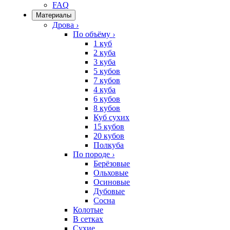
FAQ
Материалы
Дрова
›
По объёму
›
1 куб
2 куба
3 куба
5 кубов
7 кубов
4 куба
6 кубов
8 кубов
Куб сухих
15 кубов
20 кубов
Полкуба
По породе
›
Берёзовые
Ольховые
Осиновые
Дубовые
Сосна
Колотые
В сетках
Сухие