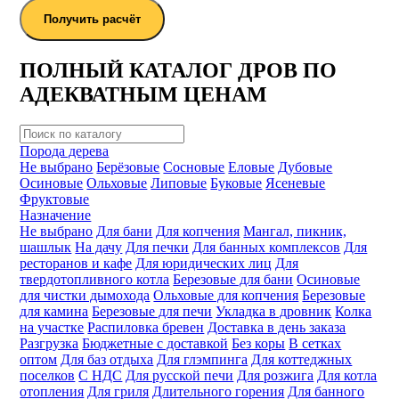
Получить расчёт
ПОЛНЫЙ КАТАЛОГ ДРОВ ПО
АДЕКВАТНЫМ ЦЕНАМ
Порода дерева
Не выбрано
Берёзовые
Сосновые
Еловые
Дубовые
Осиновые
Ольховые
Липовые
Буковые
Ясеневые
Фруктовые
Назначение
Не выбрано
Для бани
Для копчения
Мангал, пикник,
шашлык
На дачу
Для печки
Для банных комплексов
Для
ресторанов и кафе
Для юридических лиц
Для
твердотопливного котла
Березовые для бани
Осиновые
для чистки дымохода
Ольховые для копчения
Березовые
для камина
Березовые для печи
Укладка в дровник
Колка
на участке
Распиловка бревен
Доставка в день заказа
Разгрузка
Бюджетные с доставкой
Без коры
В сетках
оптом
Для баз отдыха
Для глэмпинга
Для коттеджных
поселков
С НДС
Для русской печи
Для розжига
Для котла
отопления
Для гриля
Длительного горения
Для банного