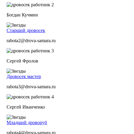
Богдан Кучмин
Старший дровосек
rabota2@drova-samara.ru
Сергей Фролов
Дровосек мастер
rabota3@drova-samara.ru
Сергей Иванченко
Младший дроворуб
rabota4@drova-samara.ru