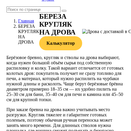
БЕРЕЗА
Главная
КРУГЛЯК
БЕРЕЗА
НА ДРОВА
КРУГЛЯК
НА
ДРОВА
Калькулятор
Берёзовое бревно, кругляк и стволы на дрова выбирают,
когда нужен большой объём сырья под собственную
распиловку и колку. Такой вариант отличается от готовых
колотых дров: покупатель получает не сразу топливо для
печи, а материал, который нужно распилить на чурбаки
нужной длины и расколоть. Чаще берут берёзовые брёвна
диаметром примерно 18–35 см — их удобно пилить на
25–30 см для бани, 35–40 см для печи и камина или 45–50
см для крупной топки.
При заказе бревна на дрова важно учитывать место
разгрузки. Кругляк тяжелее и габаритнее готовых
поленьев, поэтому обычная ручная переноска может
занять много времени. Для длинных стволов нужна
площадка, где машина сможет подъехать и безопасно