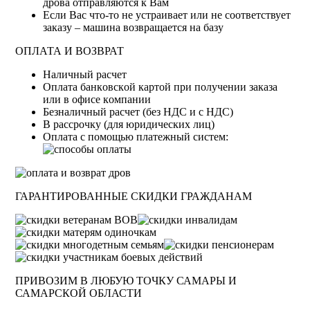
дрова отправляются к Вам
Если Вас что-то не устраивает или не соответствует
заказу – машина возвращается на базу
ОПЛАТА И ВОЗВРАТ
Haличный pacчeт
Oплaтa бaнкoвcкoй кapтoй пpи пoлучeнии зaкaзa
или в oфиce кoмпaнии
Бeзнaличный pacчeт (бeз HДC и с НДС)
B paccpoчку (для юридических лиц)
Оплата с помощью платежный систем:
ГАРАНТИРОВАННЫЕ СКИДКИ ГРАЖДАНАМ
ПРИВОЗИМ В ЛЮБУЮ ТОЧКУ САМАРЫ И
САМАРСКОЙ ОБЛАСТИ