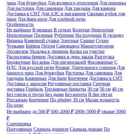
чана
Для буржуйки
Для водяного отопления
Для пикника
Для растопки
Для самовара
Для тандыра
Для камина
Доставка в СНТ
Для АЗС и магазинов
Сколько кубов для
бани
Для фаер-пита
Для хлебной печи
Особенности
Не выбрано
В мешках
В сетках
Колотые
Неколотые
Непиленные
Пиленые
Рубленые
На поддонах
В укладку
Вязанка
Камерной сушки
Элитные
Сырые
Сухие
Чурками
Брёвна
Оптом
Самовывоз
Манипулятором
Лесовозом
Укладка в дровник
Колка на участке
Распиловка бревен
Доставка в день заказа
Разгрузка
Бюджетные
Без коры
Для организаций
Фасованные
С
НДС
Для русской печи
Розжиг
Длительного горения
Для
банного чана
Для буржуйки
Растопка
Для самовара
Для
тандыра
Каминные
Для бани
Копчение
Доставка в СНТ
Доставка с заносом
Регулярные поставки
Срочная
доставка
Горбыль
Топливные брикеты
30 см
50 см
40 см
Без гнили и трухи
Без дыма
Без копоти
В биг-бегах
Россыпью
Копчение
По объёму
20 см
Малая зольность
По цене
Не выбрано
до 500 ₽
500–2000 ₽
2000–5000 ₽
свыше 5000
₽
Сортировка
Популярные
Сначала дешевле
Сначала дороже
По