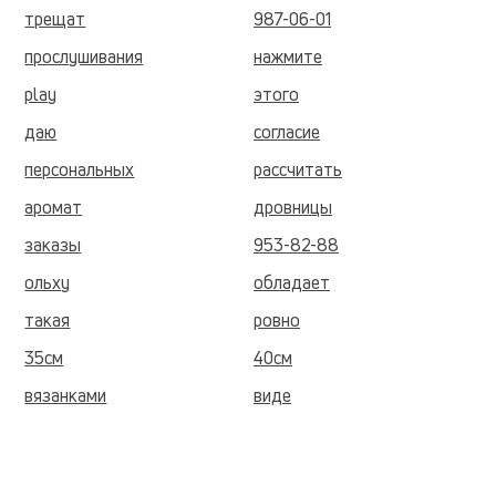
трещат
987-06-01
прослушивания
нажмите
play
этого
даю
согласие
персональных
рассчитать
аромат
дровницы
заказы
953-82-88
ольху
обладает
такая
ровно
35см
40см
вязанками
виде
сухой
опилок
бесплатная
фасованные