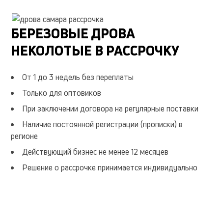
очищают
площадь
хранения
большие
БЕРЕЗОВЫЕ ДРОВА
60см
подойдет
НЕКОЛОТЫЕ В РАССРОЧКУ
поставляется
регионе
доступной
лиственных
От 1 до 3 недель без переплаты
вся
березы
Только для оптовиков
сосны
будут
При заключении договора на регулярные поставки
Наличие постоянной регистрации (прописки) в
регионе
Действующий бизнес не менее 12 месяцев
Решение о рассрочке принимается индивидуально