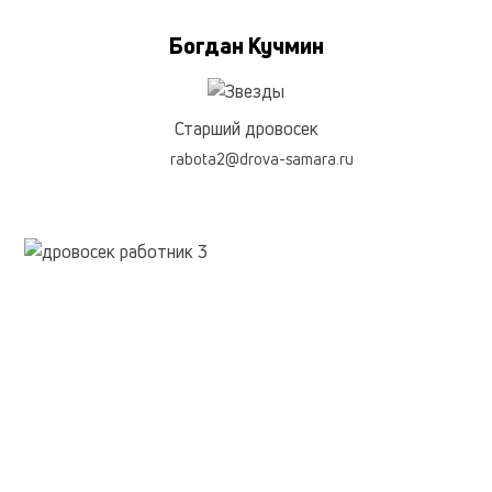
Богдан Кучмин
Старший дровосек
rabota2@drova-samara.ru