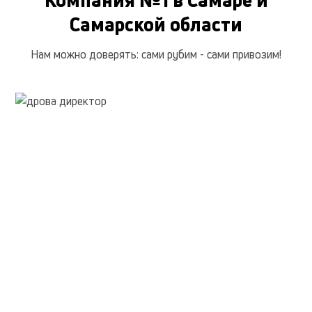
Компания №1 в Самаре и
Опилки
150 руб.
Самарской области
Отпад березовый без коры
1 990 руб.
Нам можно доверять: сами рубим - сами привозим!