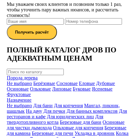
Мы уважаем своих клиентов и позвоним только 1 раз,
чтобы уточнить пару важных нюансов, и рассчитать
стоимость!
Получить расчёт
ПОЛНЫЙ КАТАЛОГ ДРОВ ПО
АДЕКВАТНЫМ ЦЕНАМ
Порода дерева
Не выбрано
Берёзовые
Сосновые
Еловые
Дубовые
Осиновые
Ольховые
Липовые
Буковые
Ясеневые
Фруктовые
Назначение
Не выбрано
Для бани
Для копчения
Мангал, пикник,
шашлык
На дачу
Для печки
Для банных комплексов
Для
ресторанов и кафе
Для юридических лиц
Для
твердотопливного котла
Березовые для бани
Осиновые
для чистки дымохода
Ольховые для копчения
Березовые
для камина
Березовые для печи
Укладка в дровник
Колка