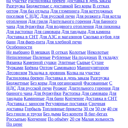
на участке
Распиловка бревен
Доставка в день заказа
Разгрузка
Бюджетные с доставкой
Без коры
В сетках
оптом
Для баз отдыха
Для глэмпинга
Для коттеджных
поселков
С НДС
Для русской печи
Для розжига
Для котла
отопления
Для гриля
Длительного горения
Для банного
чана
Для буржуйки
Для водяного отопления
Для пикника
Для растопки
Для самовара
Для тандыра
Для камина
Доставка в СНТ
Для АЗС и магазинов
Сколько кубов для
бани
Для фаер-пита
Для хлебной печи
Особенности
Не выбрано
В мешках
В сетках
Колотые
Неколотые
Непиленные
Пиленые
Рубленые
На поддонах
В укладку
Вязанка
Камерной сушки
Элитные
Сырые
Сухие
Чурками
Брёвна
Оптом
Самовывоз
Манипулятором
Лесовозом
Укладка в дровник
Колка на участке
Распиловка бревен
Доставка в день заказа
Разгрузка
Бюджетные
Без коры
Для организаций
Фасованные
С
НДС
Для русской печи
Розжиг
Длительного горения
Для
банного чана
Для буржуйки
Растопка
Для самовара
Для
тандыра
Каминные
Для бани
Копчение
Доставка в СНТ
Доставка с заносом
Регулярные поставки
Срочная
доставка
Горбыль
Топливные брикеты
30 см
50 см
40 см
Без гнили и трухи
Без дыма
Без копоти
В биг-бегах
Россыпью
Копчение
По объёму
20 см
Малая зольность
По цене