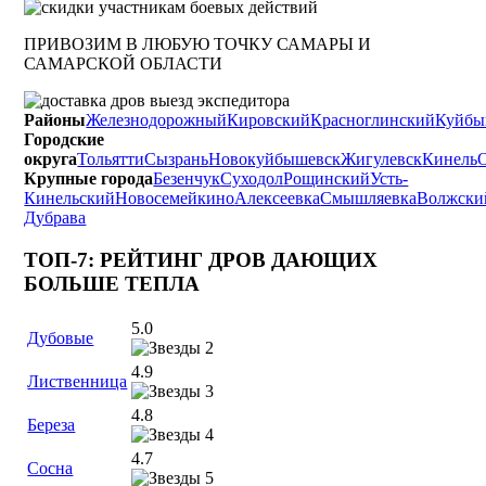
ПРИВОЗИМ В ЛЮБУЮ ТОЧКУ САМАРЫ И
САМАРСКОЙ ОБЛАСТИ
Районы
Железнодорожный
Кировский
Красноглинский
Куйбы
Городские
округа
Тольятти
Сызрань
Новокуйбышевск
Жигулевск
Кинель
Крупные города
Безенчук
Суходол
Рощинский
Усть-
Кинельский
Новосемейкино
Алексеевка
Смышляевка
Волжски
Дубрава
ТОП-7: РЕЙТИНГ ДРОВ ДАЮЩИХ
БОЛЬШЕ ТЕПЛА
5.0
Дубовые
4.9
Лиственница
4.8
Береза
4.7
Сосна