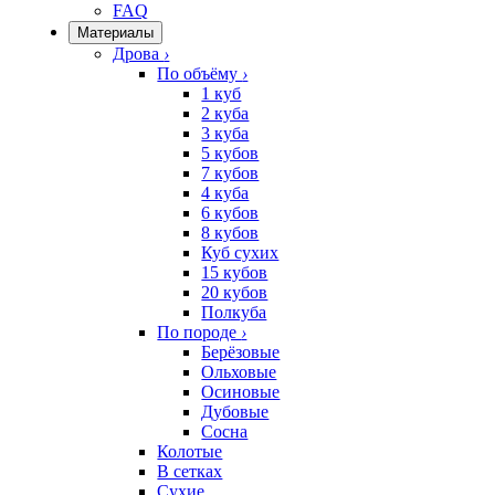
FAQ
Материалы
Дрова
›
По объёму
›
1 куб
2 куба
3 куба
5 кубов
7 кубов
4 куба
6 кубов
8 кубов
Куб сухих
15 кубов
20 кубов
Полкуба
По породе
›
Берёзовые
Ольховые
Осиновые
Дубовые
Сосна
Колотые
В сетках
Сухие