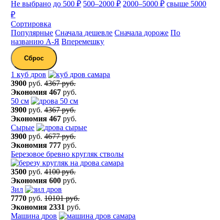
Не выбрано
до 500 ₽
500–2000 ₽
2000–5000 ₽
свыше 5000
₽
Сортировка
Популярные
Сначала дешевле
Сначала дороже
По
названию А-Я
Вперемешку
Сброс
1 куб дров
3900
руб.
4367 руб.
Экономия
467
руб.
50 см
3900
руб.
4367 руб.
Экономия
467
руб.
Сырые
3900
руб.
4677 руб.
Экономия
777
руб.
Березовое бревно кругляк стволы
3500
руб.
4100 руб.
Экономия
600
руб.
Зил
7770
руб.
10101 руб.
Экономия
2331
руб.
Машина дров