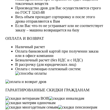
токсичных веществ
Производство дров для Вас осуществляется строго
по ГОСТ 3243-88
Весь объем проходит сортировку и после этого
дрова отправляются к Вам
Если Вас что-то не устраивает или не соответствует
заказу – машина возвращается на базу
ОПЛАТА И ВОЗВРАТ
Haличный pacчeт
Oплaтa бaнкoвcкoй кapтoй пpи пoлучeнии зaкaзa
или в oфиce кoмпaнии
Бeзнaличный pacчeт (бeз HДC и с НДС)
B paccpoчку (для юридических лиц)
Оплата с помощью платежный систем:
ГАРАНТИРОВАННЫЕ СКИДКИ ГРАЖДАНАМ