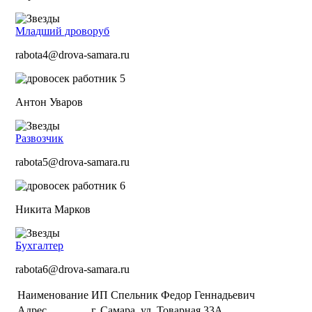
Младший дроворуб
rabota4@drova-samara.ru
Антон Уваров
Развозчик
rabota5@drova-samara.ru
Никита Марков
Бухгалтер
rabota6@drova-samara.ru
Наименование
ИП Спельник Федор Геннадьевич
Адрес
г. Самара. ул. Товарная 33А