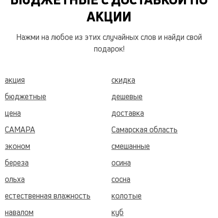
АКЦИИ
Нажми на любое из этих случайных слов и найди свой
подарок!
акция
скидка
бюджетные
дешевые
цена
доставка
САМАРА
Самарская область
эконом
смешанные
береза
осина
ольха
сосна
естественная влажность
колотые
навалом
куб