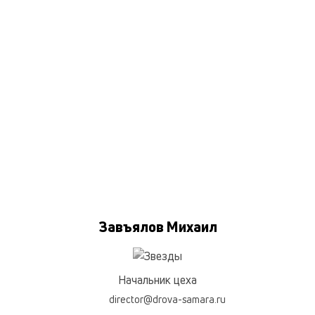
Завъялов Михаил
Начальник цеха
director@drova-samara.ru