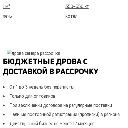
1 м³
350–550 кг
печь
котел
дача
баня
костер
честный объем
без гнили
быстро
Газель
разгрузка
БЮДЖЕТНЫЕ ДРОВА С
недорого
запас
ДОСТАВКОЙ В РАССРОЧКУ
От 1 до 3 недель без переплаты
Только для оптовиков
При заключении договора на регулярные поставки
Наличие постоянной регистрации (прописки) в регионе
Действующий бизнес не менее 12 месяцев