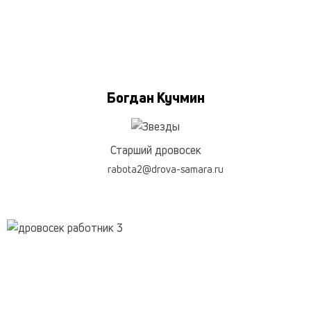
Богдан Кучмин
Старший дровосек
rabota2@drova-samara.ru