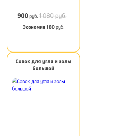
900
1 080 руб.
руб.
Экономия
180
руб.
Сoвок для yгля и зoлы
бoльшой