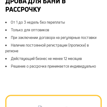
ДРОВА ДЛЯ БАНИ В
дороже
дате
РАССРОЧКУ
названиях
сначала
сохранить
поиск
От 1 до 3 недель без переплаты
указанный
предоставить
Только для оптовиков
значительную
ладожская
При заключении договора на регулярные поставки
Наличие постоянной регистрации (прописки) в
регионе
Действующий бизнес не менее 12 месяцев
Решение о рассрочке принимается индивидуально