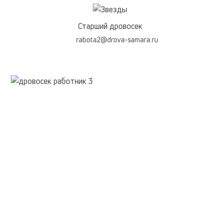
Старший дровосек
rabota2@drova-samara.ru