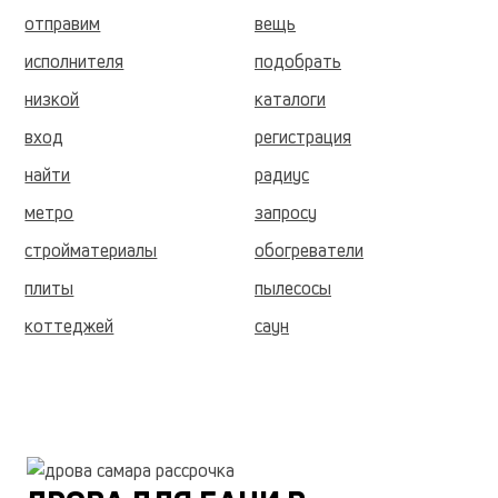
отправим
вещь
исполнителя
подобрать
низкой
каталоги
вход
регистрация
найти
радиус
метро
запросу
стройматериалы
обогреватели
плиты
пылесосы
коттеджей
саун
сад
благоустройство
коммерческие
грузчики
тыс
timing
умолчанию
дешевле