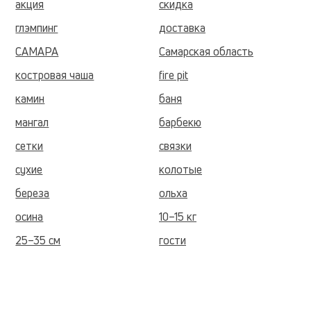
акция
скидка
глэмпинг
доставка
САМАРА
Самарская область
костровая чаша
fire pit
камин
баня
мангал
барбекю
сетки
связки
сухие
колотые
береза
ольха
осина
10–15 кг
25–35 см
гости
домики
терраса
склад
сезон