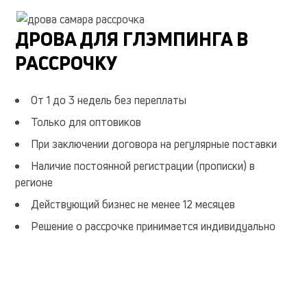
честный объем
без гнили
без черноты
разгрузка
ДРОВА ДЛЯ ГЛЭМПИНГА В
укладка
недорого
РАССРОЧКУ
От 1 до 3 недель без переплаты
Только для оптовиков
При заключении договора на регулярные поставки
Наличие постоянной регистрации (прописки) в
регионе
Действующий бизнес не менее 12 месяцев
Решение о рассрочке принимается индивидуально