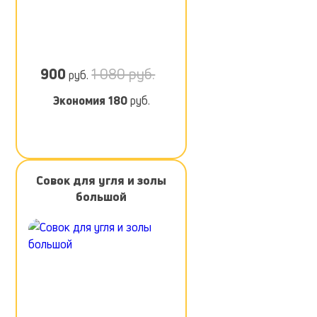
900
1 080 руб.
руб.
Экономия
180
руб.
Сoвок для yгля и зoлы
бoльшой