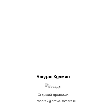
Богдан Кучмин
Старший дровосек
rabota2@drova-samara.ru