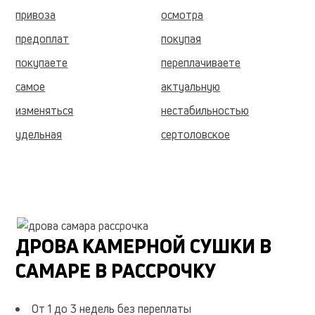
привоза
осмотра
предоплат
покупая
покупаете
переплачиваете
самое
актуальную
изменяться
нестабильностью
удельная
сертоловское
городское
садоводческое
некоммерческое
партнерство
северная
жемчужина
дунайская
альбус
ДРОВА КАМЕРНОЙ СУШКИ В
хорошую
прекрасное
САМАРЕ В РАССРОЧКУ
аллея
укладочный
укладываются
получаете
От 1 до 3 недель без переплаты