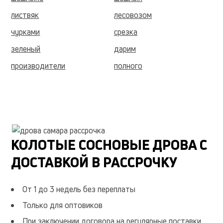
листвяк
лесовозом
чурками
срезка
зеленый
дарим
производители
полного
высшего
самой
лучшей
даем
гарантию
после
осмотра
никаких
КОЛОТЫЕ СОСНОВЫЕ ДРОВА С
предоплат
переплачиваете
ДОСТАВКОЙ В РАССРОЧКУ
самое
рынке
актуальную
цену
От 1 до 3 недель без переплаты
может
нестабильностью
Только для оптовиков
удельная
ккал
При заключении договора на регулярные поставки