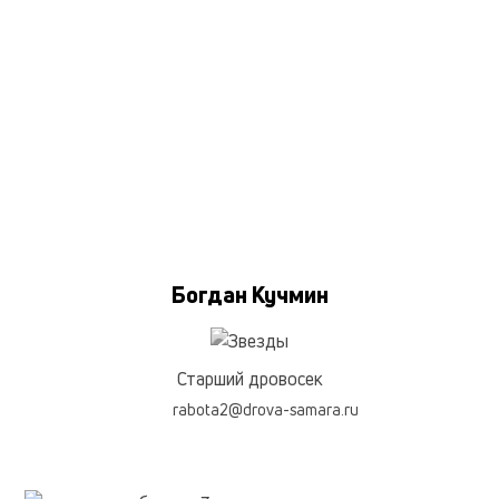
Богдан Кучмин
Старший дровосек
rabota2@drova-samara.ru